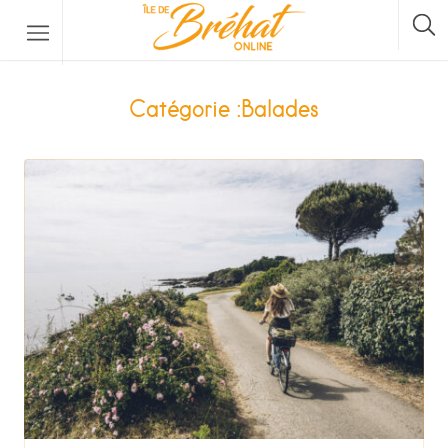
Hébergements
Catégorie :Balades
Restaurants & Bars
Location De Bateau
Location De Vélos
La Traversée Par Bateau