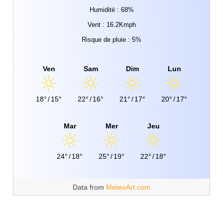
Humidité : 68%
Vent : 16.2Kmph
Risque de pluie : 5%
Ven
Sam
Dim
Lun
18°
/
15°
22°
/
16°
21°
/
17°
20°
/
17°
Mar
Mer
Jeu
24°
/
18°
25°
/
19°
22°
/
18°
Data from
MeteoArt.com