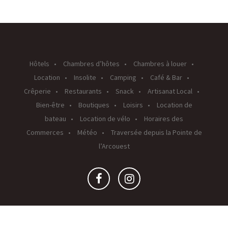
Hôtels
Chambres d’hôtes
Chambres à louer
Location
Insolite
Camping
Café & Bar
Crêperie
Restaurants
Snack
Artisanat Local
Bien-être
Boutiques
Loisirs
Location de
bateau
Location de vélo
Horaires des
Commerces
Météo
Traversée depuis la Pointe de
l’Arcouest
Crédits © 2026 Brehat Online |
Mentions Légales
|
Je veux faire apparaître mon entreprise sur brehat.online