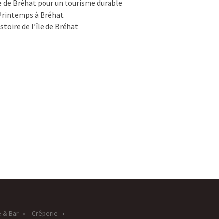
le de Bréhat pour un tourisme durable
Printemps à Bréhat
istoire de l’île de Bréhat
é & Bar
Crêperie