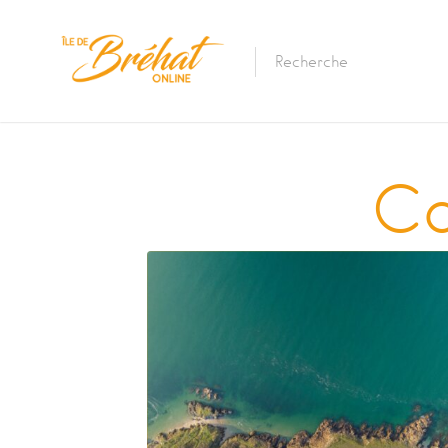
Hébergements
Ca
Restaurants & Bars
Location De Batea
Location De Vélos
La Traversée Par B