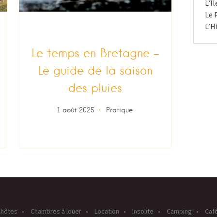
L’Î
Le 
L’H
Le temps en Bretagne –
Le guide de la saison
des pluies
1 août 2025
Pratique
’hôtes
Chambres à louer
Location
Insolite
Camping
Caf