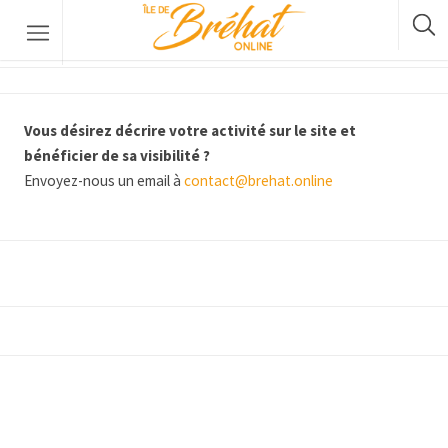
Moulin du Birlot
Hébergements
Vous désirez décrire votre activité sur le site et
Restaurants & Bars
bénéficier de sa visibilité ?
Location De Bateau
Envoyez-nous un email à
contact@brehat.online
Location De Vélos
La Traversée Par Bateau