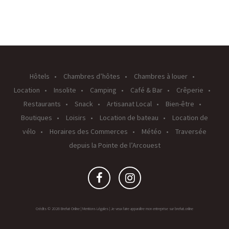
Hôtels
Chambres d’hôtes
Chambres à louer
Location
Insolite
Camping
Café & Bar
Crêperie
Restaurants
Snack
Artisanat Local
Bien-être
Boutiques
Loisirs
Location de bateau
Location de
vélo
Horaires des Commerces
Météo
Traversée
depuis la Pointe de l’Arcouest
Crédits © 2026 Brehat Online |
Mentions Légales
|
Je veux faire apparaître mon entreprise sur brehat.online