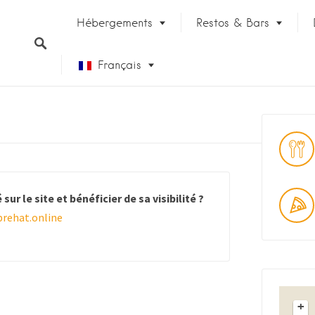
Hébergements
Restos & Bars
Français
English (UK)
u
sur le site et bénéficier de sa visibilité ?
rehat.online
ateau
+