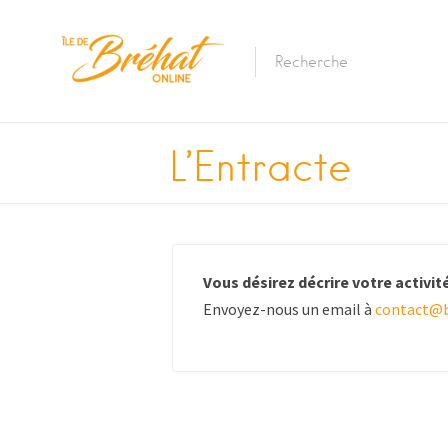
Hébergements
L’Entracte
Restaurants & Bars
Location De Batea
Vous désirez décrire votre activité 
Location De Vélos
Envoyez-nous un email à
contact@b
La Traversée Par B