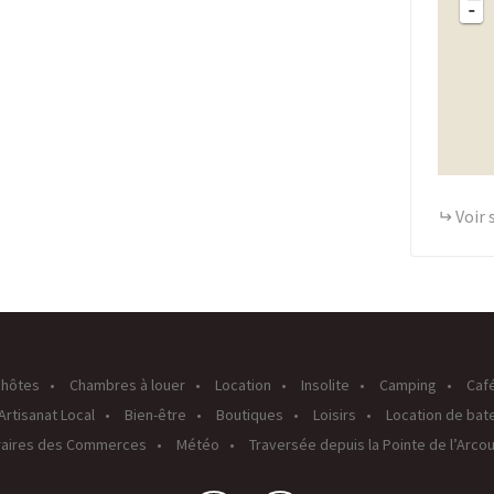
-
Voir 
’hôtes
Chambres à louer
Location
Insolite
Camping
Caf
Artisanat Local
Bien-être
Boutiques
Loisirs
Location de bat
raires des Commerces
Météo
Traversée depuis la Pointe de l’Arco