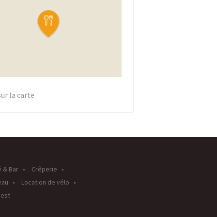
sur la carte
é & Bar
Crêperie
eau
Location de vélo
uest