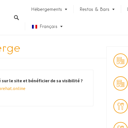
Hébergements
Restos & Bars
Français
erge
English (UK)
u
sur le site et bénéficier de sa visibilité ?
rehat.online
ateau