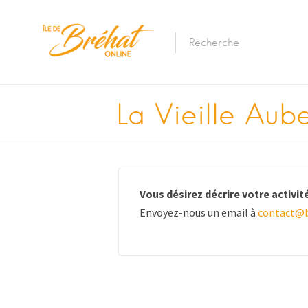
Hébergements
La Vieille Aub
Restaurants & Bars
Location De Batea
Vous désirez décrire votre activité 
Location De Vélos
Envoyez-nous un email à
contact@b
La Traversée Par B